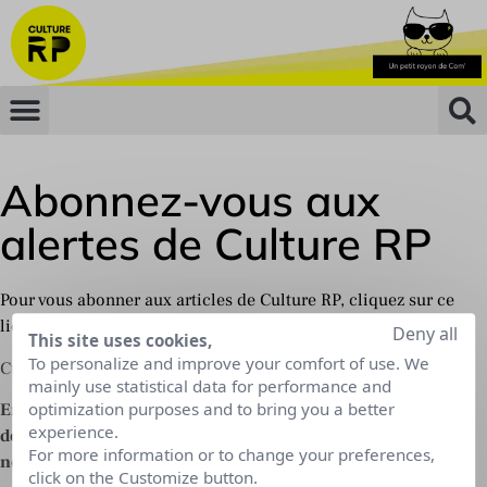
Abonnez-vous aux
alertes de Culture RP
Pour vous abonner aux articles de Culture RP,
cliquez sur
ce
lien
.
Deny all
This site uses cookies,
To personalize and improve your comfort of use. We
Culture RP vous remercie de l’intérêt que vous lui portez.
mainly use statistical data for performance and
optimization purposes and to bring you a better
En renseignant le formulaire ci-dessous, vous acceptez
experience.
de recevoir par email les nouveaux articles ainsi que la
For more information or to change your preferences,
newsletter mensuelle de Culture RP.
click on the Customize button.