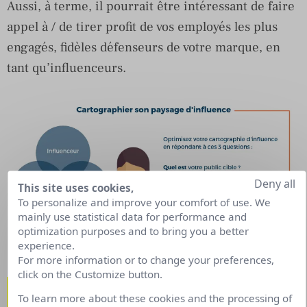
Aussi, à terme, il pourrait être intéressant de faire
appel à / de tirer profit de vos employés les plus
engagés, fidèles défenseurs de votre marque, en
tant qu’influenceurs.
Deny all
This site uses cookies,
To personalize and improve your comfort of use. We
mainly use statistical data for performance and
optimization purposes and to bring you a better
experience.
For more information or to change your preferences,
click on the Customize button.
Étape 2 : Cartographiez votre
To learn more about these cookies and the processing of
paysage d’influence