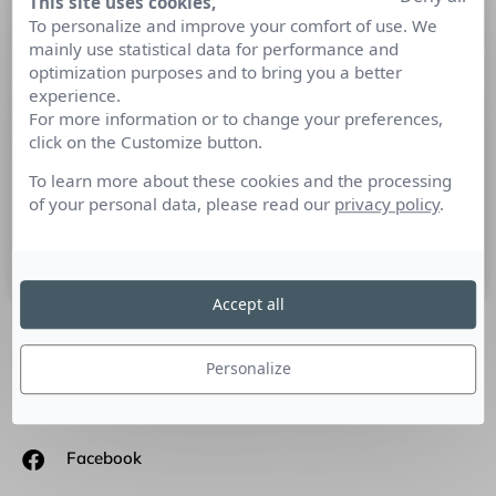
This site uses cookies,
Gilles Choukroun utilise tous les
To personalize and improve your comfort of use. We
mainly use statistical data for performance and
moyens de communications pour
optimization purposes and to bring you a better
faire parler de sa cuisine et de sa
experience.
passion : l’art urbain
For more information or to change your preferences,
click on the Customize button.
Chef de file d’une génération de cuisiniers novateurs Gilles
To learn more about these cookies and the processing
Choukroun est un passionné de nature qui vit avec son temps
of your personal data, please read our
privacy policy
.
et utilise tous les moyens
7 avril 2011
Accept all
SUIVEZ-NOUS
Personalize
Linkedin
Facebook