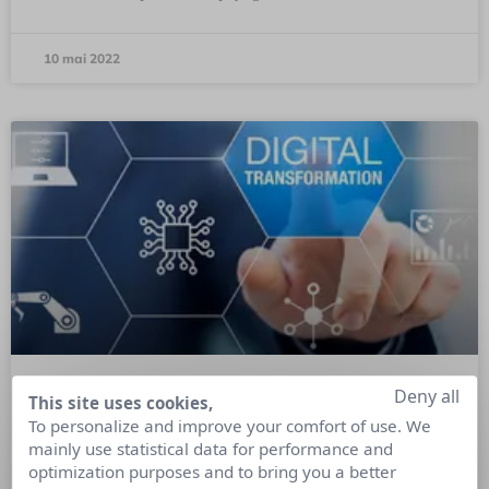
10 mai 2022
Deny all
This site uses cookies,
3 points à améliorer pour réussir sa
To personalize and improve your comfort of use. We
transformation digitale
mainly use statistical data for performance and
optimization purposes and to bring you a better