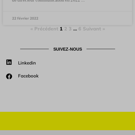
de directeur communication en 2022 …
22 février 2022
« Précédent
1
2
3
…
6
Suivant »
SUIVEZ-NOUS
Linkedin
Facebook