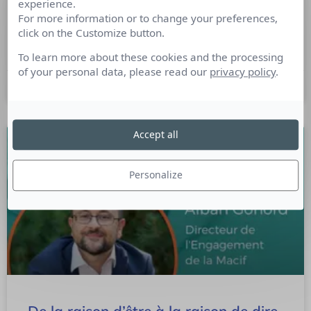
86% des Dircom jugent la transformation digitale de leur
experience.
métier nécessaire. Ils sont même 40% à la voir comme une
For more information or to change your preferences,
évidence. Mais malgré cet enthousiasme, les professionnels
click on the Customize button.
Marcom rencontrent certains freins …
To learn more about these cookies and the processing
of your personal data, please read our
privacy policy
.
19 avril 2022
Accept all
Personalize