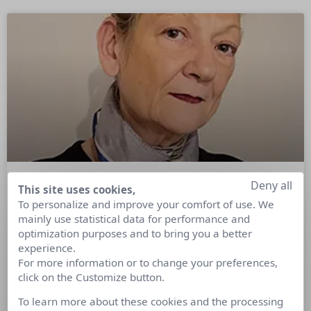
Deny all
This site uses cookies,
Désinfluence : quels impacts pour les
To personalize and improve your comfort of use. We
marques ?
mainly use statistical data for performance and
optimization purposes and to bring you a better
experience.
Décryptage par Catherine Cervoni, Relations Presse, médias
For more information or to change your preferences,
et communication : Les désinfluenceurs vont-ils plomber le
click on the Customize button.
marché du marketing d’influence ?
To learn more about these cookies and the processing