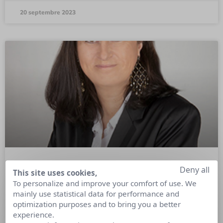
20 septembre 2023
Deny all
Culture RP Cross Gen’, retour
This site uses cookies,
To personalize and improve your comfort of use. We
d’experte Marie-Laure Laville
mainly use statistical data for performance and
optimization purposes and to bring you a better
Pour la sortie de Culture RP Cross Gen’, nous avons demandé
experience.
à Marie-Laure Laville, Fondatrice de l’agence MLD