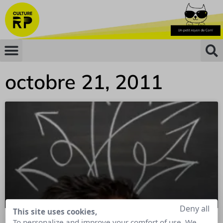
octobre 21, 2011
Deny all
This site uses cookies,
To personalize and improve your comfort of use. We