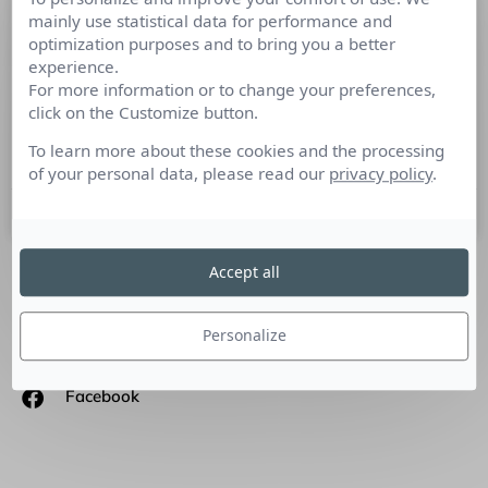
mainly use statistical data for performance and
Face aux médias, les femmes ne sont
optimization purposes and to bring you a better
pas des hommes comme les autres
experience.
For more information or to change your preferences,
Matière à réflexion : Bernard Petitjean et Corinne da Costa –
click on the Customize button.
Seprem Etude & Conseil Alors que biologistes,
sociologues et pédagogues s’écharpent autour
To learn more about these cookies and the processing
of your personal data, please read our
privacy policy
.
21 octobre 2011
Accept all
SUIVEZ-NOUS
Personalize
Linkedin
Facebook