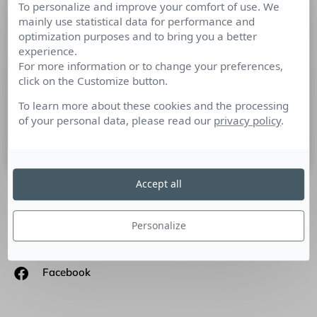
To personalize and improve your comfort of use. We
« Faire de chaque voyageur un
mainly use statistical data for performance and
citoyen du monde »
optimization purposes and to bring you a better
experience.
For more information or to change your preferences,
Christophe Marnat, Directeur Général de Grandir Aventure
click on the Customize button.
« Grandir Aventure » est une association de tourisme
équitable et solidaire qui organise des séjours (Tunisie, Inde,
To learn more about these cookies and the processing
Pérou…)
of your personal data, please read our
privacy policy
.
29 mars 2012
Accept all
SUIVEZ-NOUS
Personalize
Linkedin
Facebook