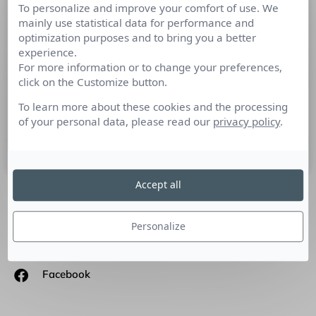
To personalize and improve your comfort of use. We
Com’ de marque et marketing
mainly use statistical data for performance and
relationnel, quand le cross-canal s’en
optimization purposes and to bring you a better
mêle…
experience.
For more information or to change your preferences,
click on the Customize button.
Culture RP y était … Autour de la table pour en discuter, des
marques invitées par MC Factory qui ne se seraient peut-
To learn more about these cookies and the processing
être jamais croisées
of your personal data, please read our
privacy policy
.
7 juin 2012
Accept all
SUIVEZ-NOUS
Personalize
Linkedin
Facebook