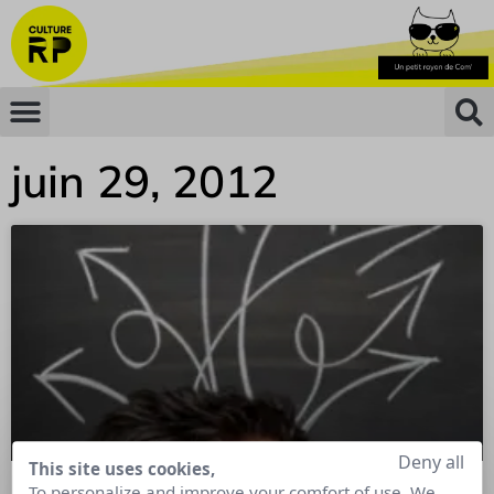
juin 29, 2012
Deny all
This site uses cookies,
To personalize and improve your comfort of use. We