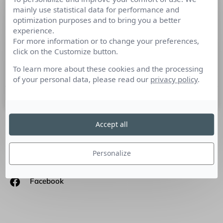
mainly use statistical data for performance and
Les médias spécialisés sont mieux
optimization purposes and to bring you a better
armés face à la crise
experience.
For more information or to change your preferences,
Inutile de se cacher derrière son petit doigt : pour les médias
click on the Customize button.
« historiques », la tendance n’est pas bonne. Mais les médias
spécialisés professionnels
To learn more about these cookies and the processing
of your personal data, please read our
privacy policy
.
29 juin 2012
Accept all
SUIVEZ-NOUS
Personalize
Linkedin
Facebook