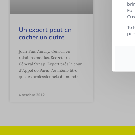
bri
For
Cus
To 
Un expert peut en
per
cacher un autre !
Jean-Paul Amary, Conseil en
relations médias, Secrétaire
Général Synap, Expert près la cour
d’Appel de Paris Au même titre
que les professionnels du monde
4 octobre 2012