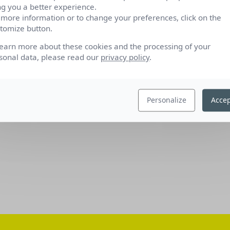
ng you a better experience.
 more information or to change your preferences, click on the
tomize button.
learn more about these cookies and the processing of your
sonal data, please read our
privacy policy
.
Personalize
Accep