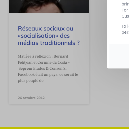
bri
For
Cus
To 
Réseaux sociaux ou
per
«socialisation» des
médias traditionnels ?
Matière à réflexion : Bernard
Petitjean et Corinne da Costa –
Seprem Etudes & Conseil Si
Facebook était un pays, ce serait le
plus peuplé de
26 octobre 2012