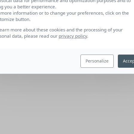
tistical data for performance and optimization purposes and to
ng you a better experience.
 more information or to change your preferences, click on the
tomize button.
learn more about these cookies and the processing of your
sonal data, please read our
privacy policy
.
Personalize
Accep