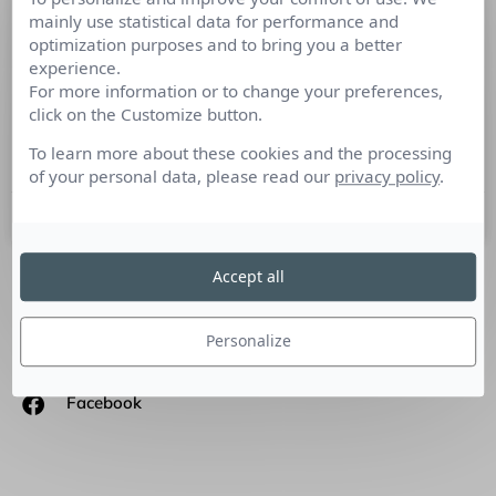
mainly use statistical data for performance and
Metro… Melty… Marmiton des
optimization purposes and to bring you a better
recettes à succès
experience.
For more information or to change your preferences,
Frédéric Henry Président de FHCOM et administrateur de
click on the Customize button.
Syntec RP L’univers de la cuisine, et de la gastronomie est, on
le sait, en pleine ébullition.
To learn more about these cookies and the processing
of your personal data, please read our
privacy policy
.
13 décembre 2012
Accept all
SUIVEZ-NOUS
Personalize
Linkedin
Facebook