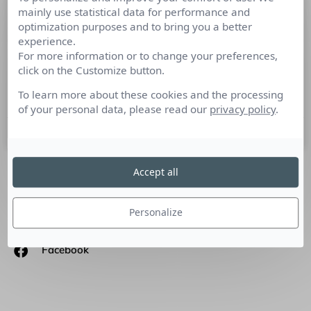
mainly use statistical data for performance and
Tous nos vœux de bonne réputation !
optimization purposes and to bring you a better
experience.
Depuis 2011, les attaques successives de notations
For more information or to change your preferences,
financières ont révélé que la réputation à une valeur
click on the Customize button.
déterminante dans l’attractivité ou la vulnérabilité d’une
marque, d’une
To learn more about these cookies and the processing
of your personal data, please read our
privacy policy
.
31 janvier 2013
Accept all
SUIVEZ-NOUS
Personalize
Linkedin
Facebook