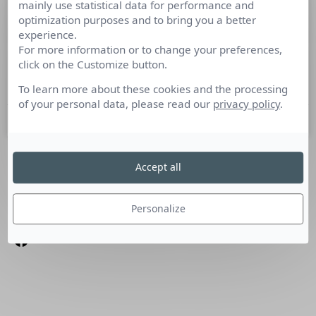
mainly use statistical data for performance and
Conseil en image et communication
optimization purposes and to bring you a better
experience.
For more information or to change your preferences,
Culture RP a rencontré Lynda Bismuth, spécialiste du
click on the Customize button.
Conseil en Image. Qu’est-ce que le Conseil en Image selon
vous ? C’est un concept qui
To learn more about these cookies and the processing
of your personal data, please read our
privacy policy
.
4 février 2013
Accept all
SUIVEZ-NOUS
Linkedin
Personalize
Facebook