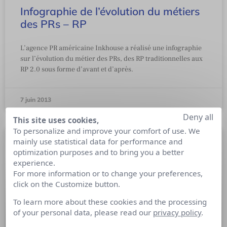
Infographie de l’évolution du métiers
des PRs – RP
L’agence PR américaine Inkhouse a réalisé une infographie
sur l’évolution du métier des PRs, des RP traditionnelles aux
RP 2.0 sous forme d’avant et d’après.
7 juin 2013
Deny all
This site uses cookies,
To personalize and improve your comfort of use. We
mainly use statistical data for performance and
optimization purposes and to bring you a better
experience.
For more information or to change your preferences,
click on the Customize button.
To learn more about these cookies and the processing
of your personal data, please read our
privacy policy
.