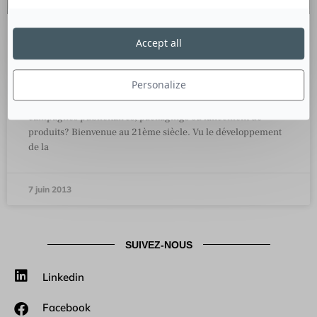
Accept all
Le neuromarketing : quand la science
s’allie au Business
Personalize
Comment connaitre les réactions de votre cerveau face aux
campagnes publicitaires, packagings ou lancement de
produits? Bienvenue au 21ème siècle. Vu le développement
de la
7 juin 2013
SUIVEZ-NOUS
Linkedin
Facebook