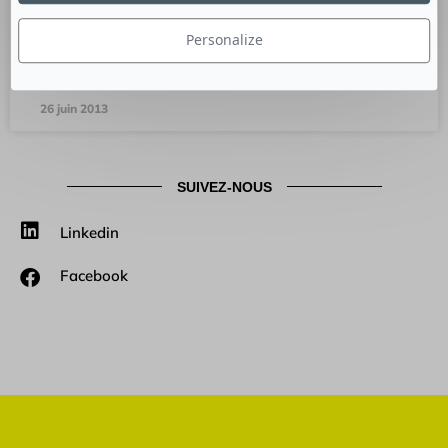
RP 2.0 : quelles nouvelles frontières pour nos métiers ?
Stratégies et « best practices »… où en est-on aujourd’hui ?
Personalize
Fort du succès de
26 juin 2013
SUIVEZ-NOUS
Linkedin
Facebook