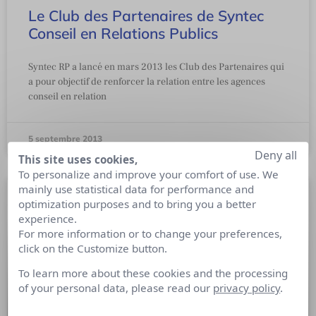
Le Club des Partenaires de Syntec
Conseil en Relations Publics
Syntec RP a lancé en mars 2013 les Club des Partenaires qui
a pour objectif de renforcer la relation entre les agences
conseil en relation
5 septembre 2013
Deny all
This site uses cookies,
To personalize and improve your comfort of use. We
mainly use statistical data for performance and
optimization purposes and to bring you a better
experience.
For more information or to change your preferences,
click on the Customize button.
To learn more about these cookies and the processing
of your personal data, please read our
privacy policy
.