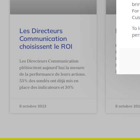
bri
For
Cus
To 
Les Directeurs
Lecture 
per
Communication
choisissent le ROI
Culture RP a
Brivady, fond
Pouvez-vous 
Les Directeurs Communication
Livres Accès 
plébiscitent aujourd’hui la mesure
Livres Accès 
de la performance de leurs actions.
53% des sondés ont déjà mis en
place des indicateurs et 30%
8 octobre 2013
8 octobre 20