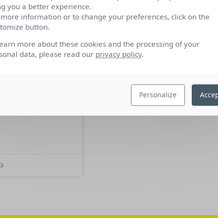
ng you a better experience.
 more information or to change your preferences, click on the
tomize button.
learn more about these cookies and the processing of your
pour tous !
sonal data, please read our
privacy policy
.
 rencontré Virginie
atrice de Livres Accès
nous présenter «
Personalize
Accep
» et son concept ?
est un
13