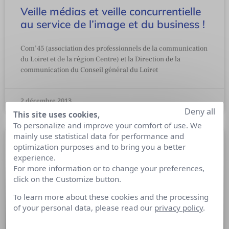
Veille médias et veille concurrentielle
au service de l’image et du business !
Com’45 (association des professionnels de la communication
du Loiret et de la région Centre) et la Direction de la
communication du Conseil général du Loiret
2 décembre 2013
Deny all
This site uses cookies,
To personalize and improve your comfort of use. We
mainly use statistical data for performance and
optimization purposes and to bring you a better
experience.
For more information or to change your preferences,
click on the Customize button.
To learn more about these cookies and the processing
of your personal data, please read our
privacy policy
.