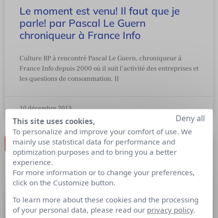
Le moment est venu! Il faut que je
parle! par Pascal Le Guern
chroniqueur à France Info
Culture RP à rencontré Pascal Le Guern, chroniqueur à
France Info depuis 2000 où il suit l’activité des entreprises et
les questions de consommation. Il
10 décembre 2013
Deny all
This site uses cookies,
To personalize and improve your comfort of use. We
mainly use statistical data for performance and
optimization purposes and to bring you a better
experience.
For more information or to change your preferences,
click on the Customize button.
To learn more about these cookies and the processing
of your personal data, please read our
privacy policy
.