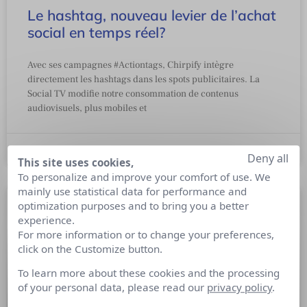
Le hashtag, nouveau levier de l’achat
social en temps réel?
Avec ses campagnes #Actiontags, Chirpify intègre
directement les hashtags dans les spots publicitaires. La
Social TV modifie notre consommation de contenus
audiovisuels, plus mobiles et
10 mars 2014
Deny all
This site uses cookies,
To personalize and improve your comfort of use. We
mainly use statistical data for performance and
optimization purposes and to bring you a better
experience.
For more information or to change your preferences,
click on the Customize button.
To learn more about these cookies and the processing
of your personal data, please read our
privacy policy
.