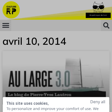
avril 10, 2014
Deny all
This site uses cookies,
To personalize and improve your comfort of use. We