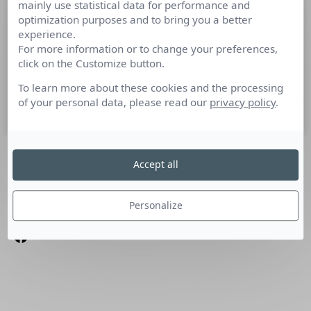
mainly use statistical data for performance and
Le Rhum, une épreuve mythique…
optimization purposes and to bring you a better
experience.
For more information or to change your preferences,
Culture RP a rencontré Pierre-Yves Lautrou, journaliste à
click on the Customize button.
L’Express depuis 1999, côté pile… et coureur au large côté
face. Après une première tentative en 2010,
To learn more about these cookies and the processing
of your personal data, please read our
privacy policy
.
10 avril 2014
Accept all
SUIVEZ-NOUS
Linkedin
Personalize
Facebook