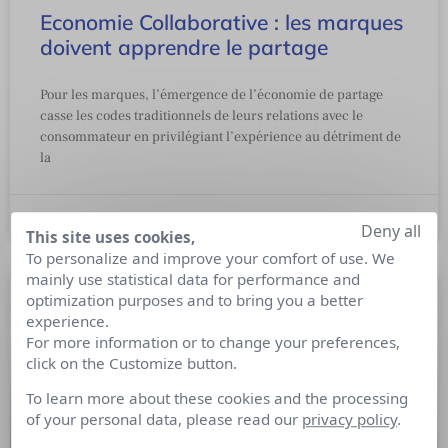
Economie Collaborative : les marques
doivent apprendre le partage
Pour les marques, l’émergence de l’économie de partage
casse les codes traditionnels de leurs relations avec le
consommateur en privilégiant l’expérience au détriment de
la
6 mai 2014
Deny all
This site uses cookies,
To personalize and improve your comfort of use. We
mainly use statistical data for performance and
optimization purposes and to bring you a better
experience.
For more information or to change your preferences,
click on the Customize button.
To learn more about these cookies and the processing
of your personal data, please read our
privacy policy
.