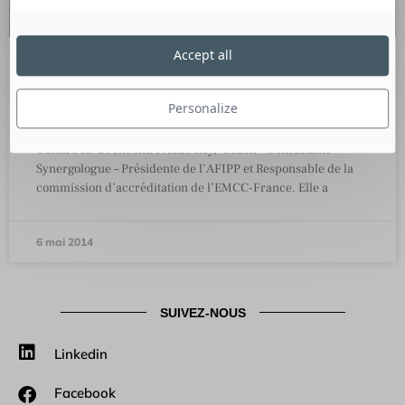
Accept all
Le marketing de soi, une nécessité de
cohérence pour soi et pour les autres
Personalize
Culture RP a rencontré Aude Roy, Coach – Consultante –
Synergologue – Présidente de l’AFIPP et Responsable de la
commission d’accréditation de l’EMCC-France. Elle a
6 mai 2014
SUIVEZ-NOUS
Linkedin
Facebook