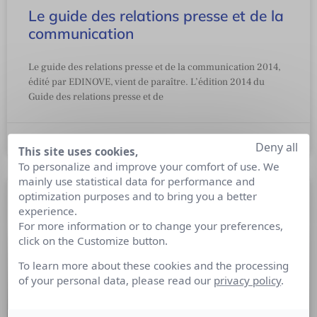
Le guide des relations presse et de la
communication
Le guide des relations presse et de la communication 2014,
édité par EDINOVE, vient de paraître. L’édition 2014 du
Guide des relations presse et de
27 mai 2014
Deny all
This site uses cookies,
To personalize and improve your comfort of use. We
mainly use statistical data for performance and
optimization purposes and to bring you a better
experience.
For more information or to change your preferences,
click on the Customize button.
To learn more about these cookies and the processing
of your personal data, please read our
privacy policy
.