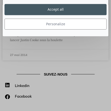
Accept all
Les photos qui chantent de Tunepics
Personalize
Prenez une image, ajoutez-lui du son et vous obtiendrez
Tunepics, le réseau social tout en émotion que vient de
lancer Justin Cooke sous la houlette
27 mai 2014
SUIVEZ-NOUS
Linkedin
Facebook