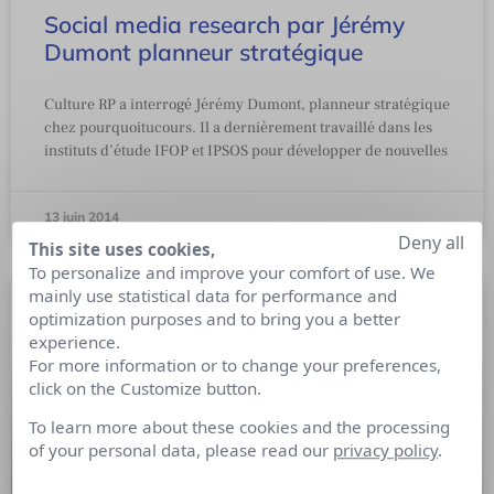
Social media research par Jérémy
Dumont planneur stratégique
Culture RP a interrogé Jérémy Dumont, planneur stratégique
chez pourquoitucours. Il a dernièrement travaillé dans les
instituts d’étude IFOP et IPSOS pour développer de nouvelles
13 juin 2014
Deny all
This site uses cookies,
To personalize and improve your comfort of use. We
mainly use statistical data for performance and
optimization purposes and to bring you a better
experience.
For more information or to change your preferences,
click on the Customize button.
To learn more about these cookies and the processing
of your personal data, please read our
privacy policy
.