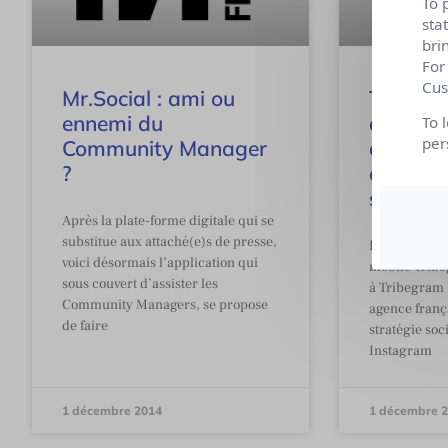
To 
sta
bri
For
Cus
Mr.Social : ami ou
Tribegr
ennemi du
agence 
To 
per
Community Manager
créatric
?
d’expéri
sur Ins
Après la plate-forme digitale qui se
substitue aux attaché(e)s de presse,
La plateform
voici désormais l’application qui
mobile Trib
sous couvert d’assister les
à Tribegram 
Community Managers, se propose
agence franç
de faire
stratégie soc
Instagram
1 décembre 2014
1 décembre 