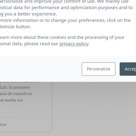
personalize and improve your comfort of use. We mainly use
tistical data for performance and optimization purposes and to
ng you a better experience.
 more information or to change your preferences, click on the
tomize button.
am Lab la 1er
française
learn more about these cookies and the processing of your
sonal data, please read our
privacy policy
.
e
ences visuelles
tagram
Personalize
Accep
e dédiée à la photo
egram donne naissance
Lab, la première
aise de conseil en
ial media sur
2014