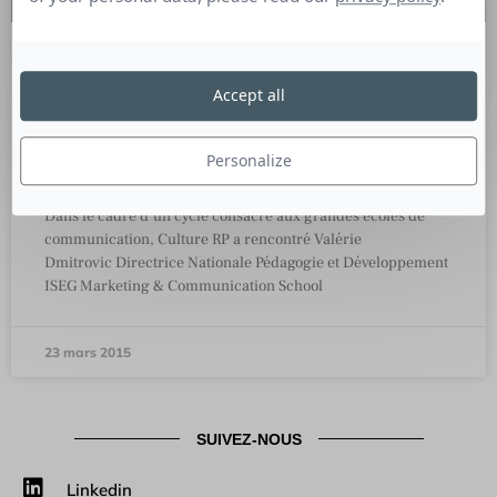
ITW de Valérie Dmitrovic, Directrice
Accept all
Nationale Pédagogie et
Développement ISEG Marketing &
Communication School
Personalize
Dans le cadre d’un cycle consacré aux grandes écoles de
communication, Culture RP a rencontré Valérie
Dmitrovic Directrice Nationale Pédagogie et Développement
ISEG Marketing & Communication School
23 mars 2015
SUIVEZ-NOUS
Linkedin