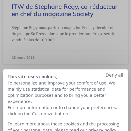
ITW de Stéphane Régy, co-rédacteur
en chef du magazine Society
Stéphane Régy nous parle du magazine Society dernier né
du groupe So Press, alors que le premier numéro se serait
vendu à plus de 100 000
23 mars 2015
Deny all
This site uses cookies,
To personalize and improve your comfort of use. We
mainly use statistical data for performance and
optimization purposes and to bring you a better
experience.
For more information or to change your preferences,
click on the Customize button.
To learn more about these cookies and the processing
of your personal data, please read our
privacy policy
.