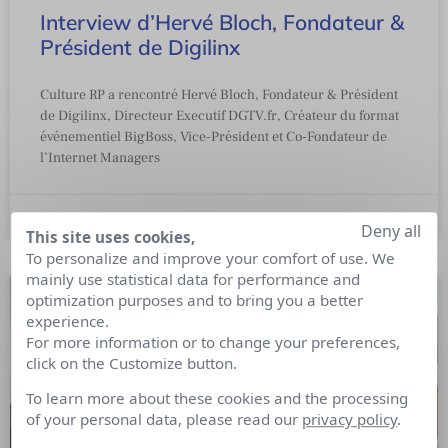
Interview d’Hervé Bloch, Fondateur &
Président de Digilinx
Culture RP a rencontré Hervé Bloch, Fondateur & Président
de Digilinx, Directeur Executif DGTV.fr, Créateur du format
événementiel BigBoss, Vice-Président et Co-Fondateur de
l’Internet Managers
24 avril 2015
Deny all
This site uses cookies,
To personalize and improve your comfort of use. We
mainly use statistical data for performance and
optimization purposes and to bring you a better
experience.
For more information or to change your preferences,
click on the Customize button.
To learn more about these cookies and the processing
of your personal data, please read our
privacy policy
.