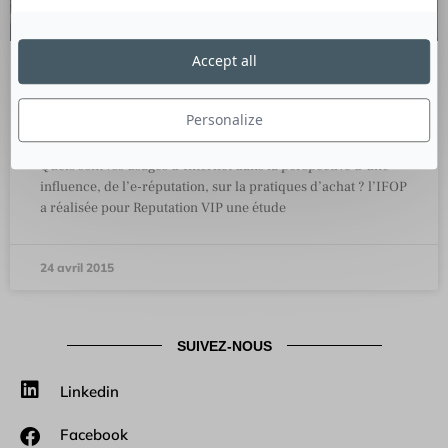
Accept all
Infographie : l’influence de l’e-
réputation sur l’acte d’achat
Personalize
Quels sont vos usages d’Internet dans la perspective d’une
influence, de l’e-réputation, sur la pratiques d’achat ? l’IFOP
a réalisée pour Reputation VIP une étude
24 avril 2015
SUIVEZ-NOUS
Linkedin
Facebook