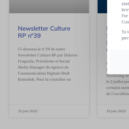
sta
bri
For
Cus
Newsletter Culture
ITW de
To 
RP n°39
Sampieri
per
Marketi
Comptes
Ci-dessous le n°39 de notre
Newsletter Culture RP par Dolores
Fraguela, Présidente et Social
Culture RP e
Media Manager de Agence de
de la 10ème 
Communication Digitale BtoB
Marketing o
Komadok. Pour la consulter en
le 2 juillet p
certains mem
de l’excellen
15 juin 2015
15 juin 2015