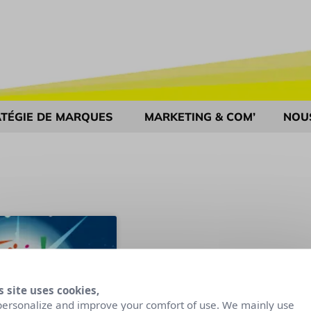
TÉGIE DE MARQUES
MARKETING & COM’
NOU
s site uses cookies,
personalize and improve your comfort of use. We mainly use