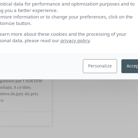
tistical data for performance and optimization purposes and to
ng you a better experience.
 more information or to change your preferences, click on the
tomize button.
 Simone
learn more about these cookies and the processing of your
, Directeur
sonal data, please read our
privacy policy
.
ng Grands
 Entreprises
Personalize
Accep
st partenaire médias
nuit du
rganisée par l’ADETEM
rochain. A ce titre,
bres du jury du prix
ce