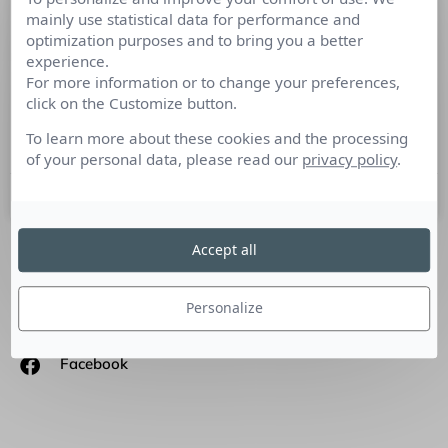
mainly use statistical data for performance and
Infographie : Données personnelles, le
optimization purposes and to bring you a better
paradoxe français
experience.
For more information or to change your preferences,
Elia Consulting a publié les résultats de la seconde édition de
click on the Customize button.
son enquête (1) « Les Français et leurs données
personnelles« , réaliséavec IPSOS. Le baromètre de 2015
To learn more about these cookies and the processing
of your personal data, please read our
privacy policy
.
13 juillet 2015
Accept all
SUIVEZ-NOUS
Personalize
Linkedin
Facebook