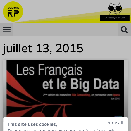
juillet 13, 2015
Deny all
This site uses cookies,
To personalize and improve your comfort of use. We