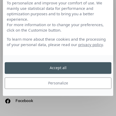
To personalize and improve your comfort of use. We
Cabinet conseil, l’exercice complexe
mainly use statistical data for performance and
d’une communication sélective dans
optimization purposes and to bring you a better
un contexte 2.0
experience.
For more information or to change your preferences,
click on the Customize button.
Culture RP : Andrée Raza, vous êtes Secrétaire Générale en
charge notamment de la communication de X-PM, qui se
To learn more about these cookies and the processing
présente comme une référence mondiale du
of your personal data, please read our
privacy policy
.
7 septembre 2015
Accept all
SUIVEZ-NOUS
Personalize
Linkedin
Facebook