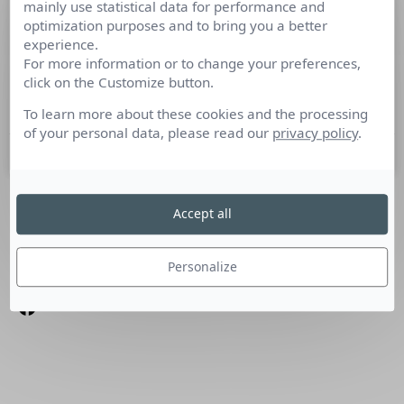
mainly use statistical data for performance and
Calendrier événementiel
optimization purposes and to bring you a better
experience.
For more information or to change your preferences,
Afterwork Café Synap, le 13 octobre au Préaumur (75001) «
click on the Customize button.
Conquérir et fidéliser ses clients » Selon une étude de la
société d’assurance-crédit Euler-Hermès, publiée
To learn more about these cookies and the processing
of your personal data, please read our
privacy policy
.
6 octobre 2015
Accept all
SUIVEZ-NOUS
Linkedin
Personalize
Facebook