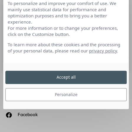
To personalize and improve your comfort of use. We
Les infographies : Comment en
mainly use statistical data for performance and
expliquer « scientifiquement
optimization purposes and to bring you a better
l’influence » sur les médias sociaux ?
experience.
For more information or to change your preferences,
click on the Customize button.
Siege Media, une agence américaine de création de contenus
marketing, a passé au crible 1000 infographies les plus
To learn more about these cookies and the processing
partagées sur les médias sociaux.
of your personal data, please read our
privacy policy
.
18 novembre 2015
Accept all
SUIVEZ-NOUS
Personalize
Linkedin
Facebook