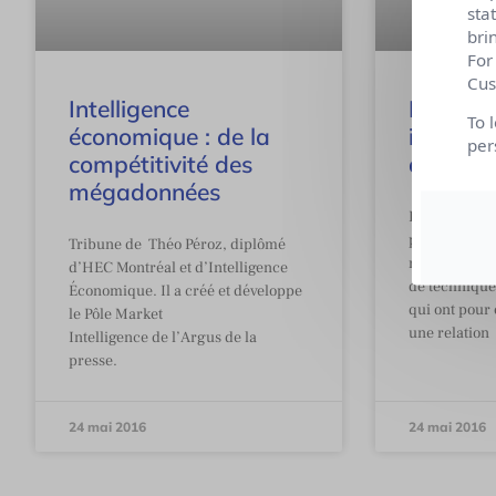
sta
bri
For
Cus
Intelligence
Relatio
To 
économique : de la
internes
per
compétitivité des
que choi
mégadonnées
D’après Publi
publiques (R
Tribune de Théo Péroz, diplômé
relations pr
d’HEC Montréal et d’Intelligence
de techniqu
Économique. Il a créé et développe
qui ont pour 
le Pôle Market
une relation
Intelligence de l’Argus de la
presse.
24 mai 2016
24 mai 2016