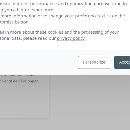
tistical data for performance and optimization purposes and to
ng you a better experience.
 more information or to change your preferences, click on the
tomize button.
ns média
learn more about these cookies and the processing of your
 ou externes :
sonal data, please read our
privacy policy
.
sir ?
citor, les relations
Personalize
Accep
P) englobant les
esse sont un ensemble
es de communication
objectif de développer