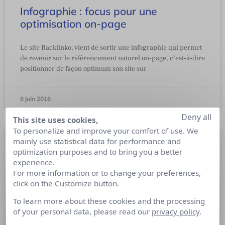
Infographie : focus pour une
optimisation on-page
Le site Backlinko, vient de sortir une infographie qui permet
de revenir sur le référencement naturel on-page, c’est-à-dire
positionner de façon optimum son site sur
8 juin 2016
Deny all
This site uses cookies,
To personalize and improve your comfort of use. We
mainly use statistical data for performance and
optimization purposes and to bring you a better
experience.
For more information or to change your preferences,
click on the Customize button.
To learn more about these cookies and the processing
of your personal data, please read our
privacy policy
.