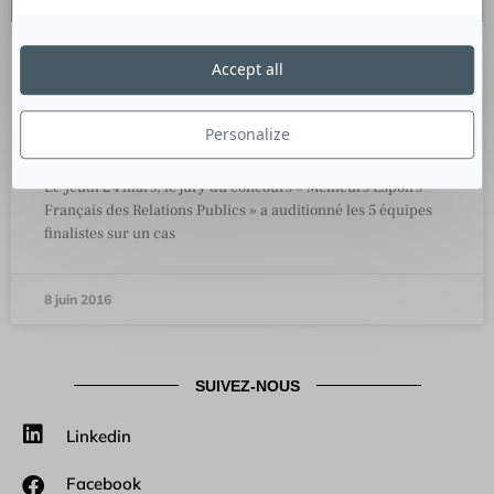
Accept all
Retour sur expérience des équipes
finalistes du YOUNG LIONS PR
COMPETITION 2016
Personalize
Le Jeudi 24 mars, le jury du concours « Meilleurs Espoirs
Français des Relations Publics » a auditionné les 5 équipes
finalistes sur un cas
8 juin 2016
SUIVEZ-NOUS
Linkedin
Facebook