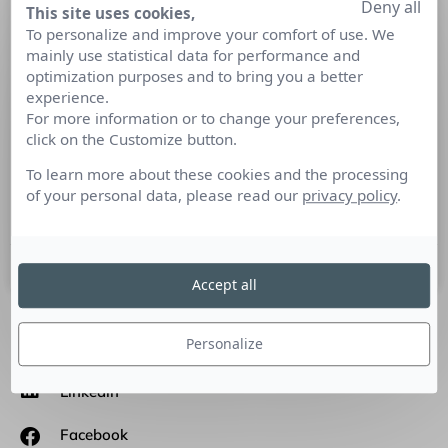
Deny all
This site uses cookies,
Interview de Georges Sawaya,
To personalize and improve your comfort of use. We
Directeur de l’organisation et des
mainly use statistical data for performance and
systèmes d’information de l’Argus de
optimization purposes and to bring you a better
la presse
experience.
For more information or to change your preferences,
click on the Customize button.
Culture RP a rencontré Georges Sawaya, Directeur de
l’organisation et des systèmes d’information de l’Argus de la
To learn more about these cookies and the processing
presse. Georges Sawaya, vous êtes Directeur de
of your personal data, please read our
privacy policy
.
l’organisation
5 juillet 2016
Accept all
Personalize
SUIVEZ-NOUS
Linkedin
Facebook