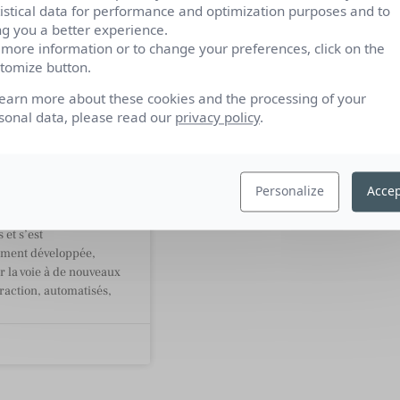
tistical data for performance and optimization purposes and to
ng you a better experience.
 more information or to change your preferences, click on the
tomize button.
bots : vers
learn more about these cookies and the processing of your
ocratisation
sonal data, please read our
privacy policy
.
ersationnel
isé ?
Personalize
Accep
 artificielle est rentrée
monde depuis un
 et s’est
ement développée,
r la voie à de nouveaux
raction, automatisés,