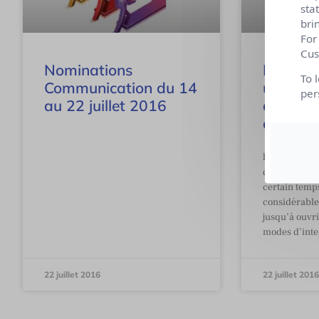
sta
bri
For
Cus
Nominations
Les chat
To 
Communication du 14
une dém
per
au 22 juillet 2016
du conv
automat
l’intelligence
dans notre 
certain temps
considérabl
jusqu’à ouvri
modes d’inte
22 juillet 2016
22 juillet 2016