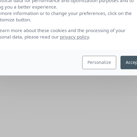
tistical data for performance and optimization purposes and to
ng you a better experience.
 more information or to change your preferences, click on the
tomize button.
learn more about these cookies and the processing of your
sonal data, please read our
privacy policy
.
Personalize
Accep