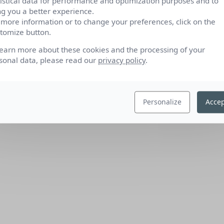
tistical data for performance and optimization purposes and to
ng you a better experience.
 more information or to change your preferences, click on the
tomize button.
learn more about these cookies and the processing of your
sonal data, please read our
privacy policy
.
Personalize
Accep