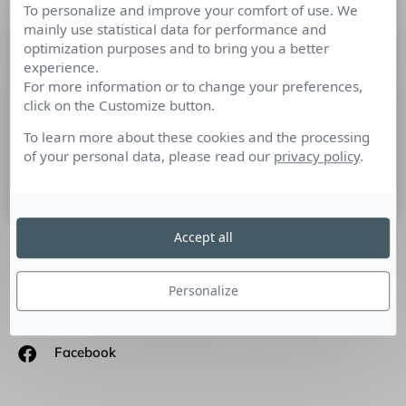
To personalize and improve your comfort of use. We
Usages Mobiles, quand la vision des
mainly use statistical data for performance and
professionnels se confronte à
optimization purposes and to bring you a better
l’expérience des utilisateurs
experience.
For more information or to change your preferences,
click on the Customize button.
Les stratèges de la mobilité parviennent-ils à identifier les
attentes des consommateurs et à y répondre ? Les objectifs
To learn more about these cookies and the processing
de performance qu’ils se fixent en
of your personal data, please read our
privacy policy
.
20 juin 2017
Accept all
SUIVEZ-NOUS
Personalize
Linkedin
Facebook