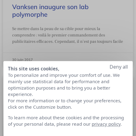
Vanksen inaugure son lab
polymorphe
Se mettre dans la peau de sa cible pour mieux la
comprendre : voilà le premier commandement des
publicitaires efficaces. Cependant, il n’est pas toujours facile
30 juin 2017
Deny all
This site uses cookies,
To personalize and improve your comfort of use. We
mainly use statistical data for performance and
optimization purposes and to bring you a better
experience.
For more information or to change your preferences,
click on the Customize button.
To learn more about these cookies and the processing
of your personal data, please read our
privacy policy
.