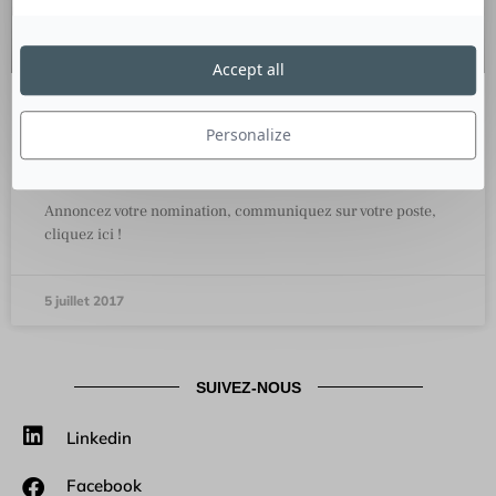
Accept all
Nominations Communication du 29
Personalize
juin au 05 juillet
Annoncez votre nomination, communiquez sur votre poste,
cliquez ici !
5 juillet 2017
SUIVEZ-NOUS
Linkedin
Facebook