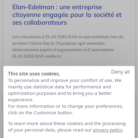
Elan-Edelman : une entreprise
citoyenne engagée pour la société et
ses collaborateurs
Les consultants d’ELAN EDELMAN se sont mobilisés lors du
premier Citizen Day le 28 juinpour agir ensemble
bénévolement auprès d’organisations et d’associations.
ELAN EDELMAN renforce
Deny all
This site uses cookies,
5 juillet 2017
To personalize and improve your comfort of use. We
mainly use statistical data for performance and
optimization purposes and to bring you a better
experience.
For more information or to change your preferences,
click on the Customize button.
To learn more about these cookies and the processing
of your personal data, please read our
privacy policy
.