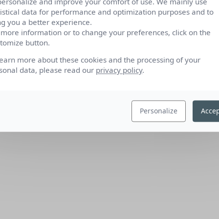
personalize and improve your comfort of use. We mainly use
tistical data for performance and optimization purposes and to
ng you a better experience.
 more information or to change your preferences, click on the
tomize button.
learn more about these cookies and the processing of your
sonal data, please read our
privacy policy
.
Personalize
Accep