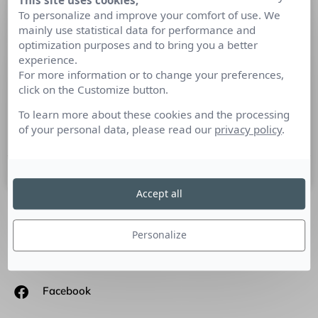
This site uses cookies,
Point de vue d’expert : Hubert
To personalize and improve your comfort of use. We
mainly use statistical data for performance and
Blanquefort d’Anglards, Président du
optimization purposes and to bring you a better
Club des Annonceurs
experience.
For more information or to change your preferences,
Culture RP a rencontré Hubert Blanquefort d’Anglards à
click on the Customize button.
l’occasion de sa réélection à la Présidence du Club des
To learn more about these cookies and the processing
Annonceurs le 8 novembre 2017. Hubert Blanquefort
of your personal data, please read our
privacy policy
.
d’Anglards
21 novembre 2017
Accept all
SUIVEZ-NOUS
Personalize
Linkedin
Facebook