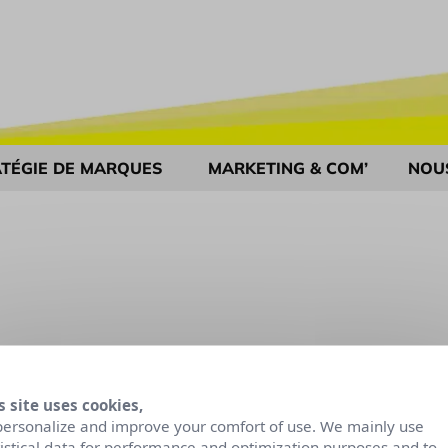
TÉGIE DE MARQUES
MARKETING & COM’
NOU
s site uses cookies,
personalize and improve your comfort of use. We mainly use
tistical data for performance and optimization purposes and to