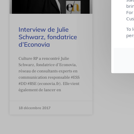
bri
For
Cus
Interview de Julie
To 
per
Schwarz, fondatrice
d’Econovia
Culture RP a rencontré Julie
Schwarz, fondatrice d’Econovia,
réseau de consultants experts en
communication responsable #ESS
#DD #RSE (econovia.fr). Elle vient
également de lancer en
18 décembre 2017