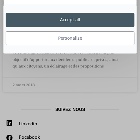
Accept all
Etude : les think tank dans la PQN
par Gullivern, la plateforme
internationale des think tanks
Personalize
Les think tanks sont des cercles de réflexion ayant pour
objectif d’apporter aux décideurs publics et privés, ainsi
qu’aux citoyens, un éclairage et des propositions
2 mars 2018
SUIVEZ-NOUS
Linkedin
Facebook