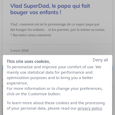
Vlad SuperDad, le papa qui fait
bouger vos enfants !
Vlad, comment est né le personnage de ce super papa qui
fait bouger les enfants… et les parents, par la même occasion
? Racontez-nous comment
2 mars 2018
Deny all
This site uses cookies,
To personalize and improve your comfort of use. We
mainly use statistical data for performance and
optimization purposes and to bring you a better
experience.
For more information or to change your preferences,
click on the Customize button.
To learn more about these cookies and the processing
of your personal data, please read our
privacy policy
.