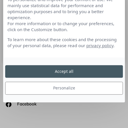
mainly use statistical data for performance and
1998-2018, les 20 ans du Musée
optimization purposes and to bring you a better
d’art et d’histoire du Judaïsme
experience.
For more information or to change your preferences,
Le mahJ célèbre son vingtième anniversaire en 2018. Pour
click on the Customize button.
l’occasion, le musée présente tout au long de l’année une
riche programmation scientifique et culturelle.
To learn more about these cookies and the processing
of your personal data, please read our
privacy policy
.
6 mars 2018
Accept all
SUIVEZ-NOUS
Personalize
Linkedin
Facebook