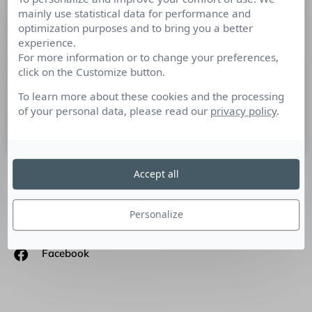
mainly use statistical data for performance and
Le véritable challenge du marketing
optimization purposes and to bring you a better
d’influence
experience.
For more information or to change your preferences,
Le véritable challenge du marketing d’influence Développer
click on the Customize button.
la notoriété d’une marque a toujours été un défi. C’est
d’autant plus difficile aujourd’hui, étant donné que des
To learn more about these cookies and the processing
of your personal data, please read our
privacy policy
.
4 juin 2018
Accept all
SUIVEZ-NOUS
Personalize
Linkedin
Facebook